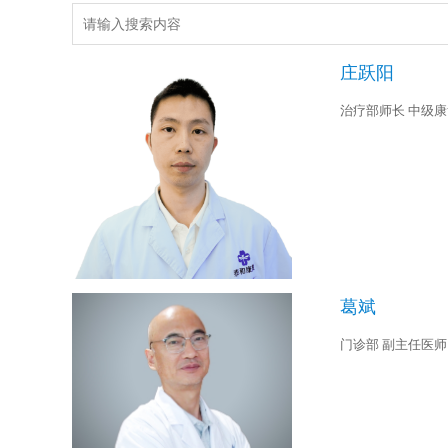
庄跃阳
治疗部师长 中级
葛斌
门诊部 副主任医师