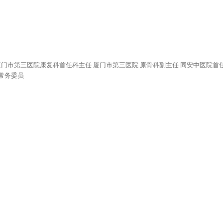
 厦门市第三医院康复科首任科主任 厦门市第三医院 原骨科副主任 同安中医院
常务委员